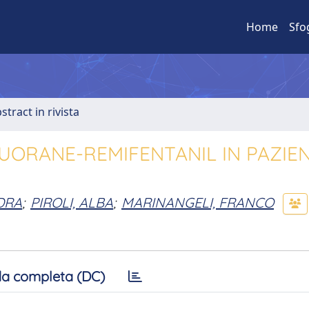
Home
Sfo
stract in rivista
LUORANE-REMIFENTANIL IN PAZIE
DRA
;
PIROLI, ALBA
;
MARINANGELI, FRANCO
a completa (DC)