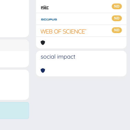
ND
ND
ND
social impact