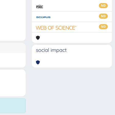
ND
ND
ND
social impact