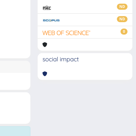
ND
ND
0
social impact