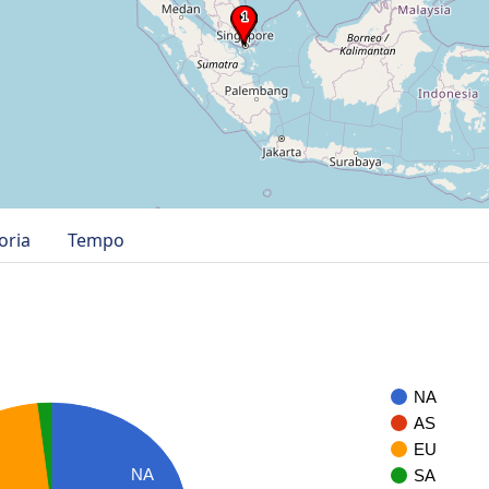
oria
Tempo
NA
AS
EU
NA
SA