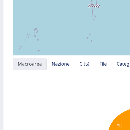
Macroarea
Nazione
Città
File
Categ
EU