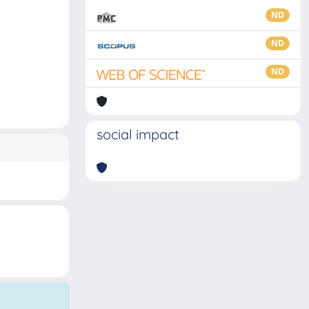
ND
ND
ND
social impact