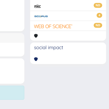
ND
4
ND
social impact