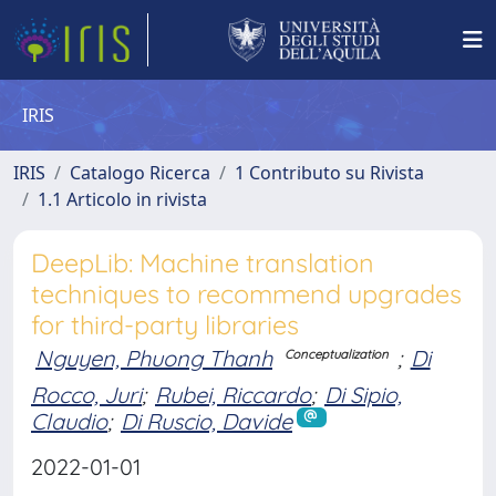
IRIS
IRIS
Catalogo Ricerca
1 Contributo su Rivista
1.1 Articolo in rivista
DeepLib: Machine translation
techniques to recommend upgrades
for third-party libraries
Nguyen, Phuong Thanh
;
Di
Conceptualization
Rocco, Juri
;
Rubei, Riccardo
;
Di Sipio,
Claudio
;
Di Ruscio, Davide
2022-01-01