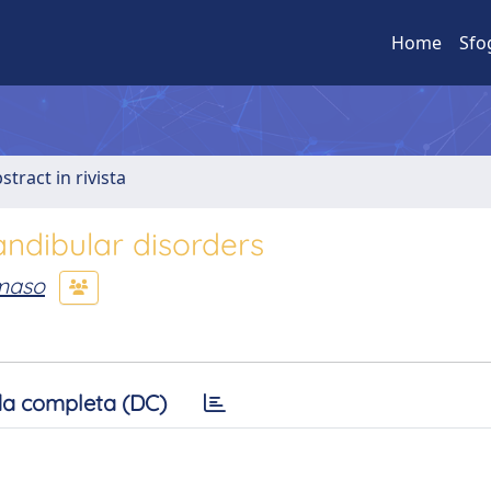
Home
Sfo
stract in rivista
ndibular disorders
maso
a completa (DC)