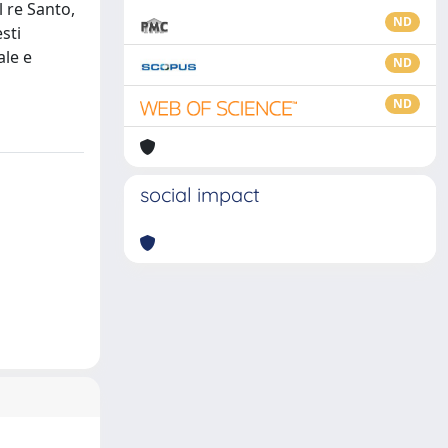
l re Santo,
ND
sti
ale e
ND
ND
social impact