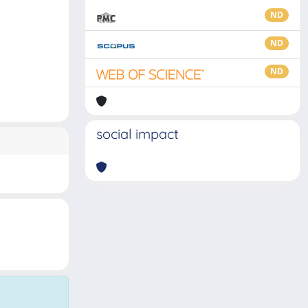
ND
ND
ND
social impact