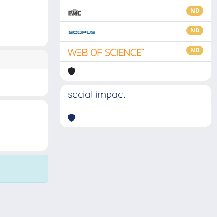
ND
ND
ND
social impact