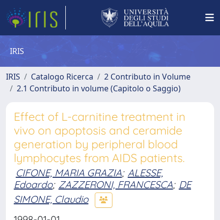
IRIS
IRIS
Catalogo Ricerca
2 Contributo in Volume
2.1 Contributo in volume (Capitolo o Saggio)
Effect of L-carnitine treatment in
vivo on apoptosis and ceramide
generation by peripheral blood
lymphocytes from AIDS patients.
CIFONE, MARIA GRAZIA
;
ALESSE,
Edoardo
;
ZAZZERONI, FRANCESCA
;
DE
SIMONE, Claudio
1998-01-01