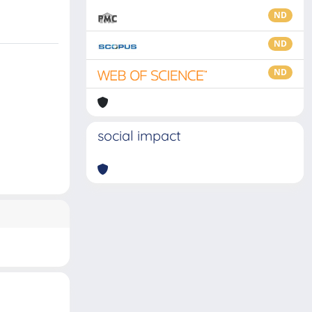
ND
ND
ND
social impact