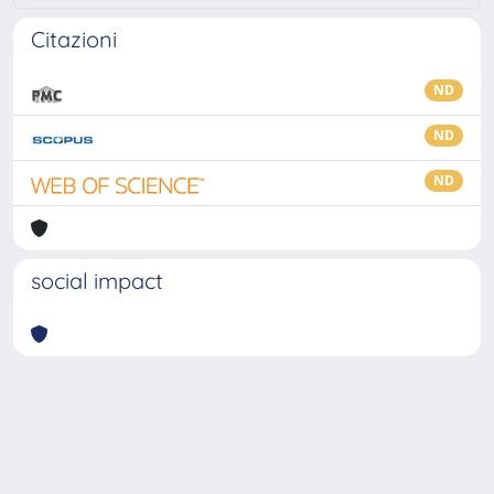
Citazioni
ND
ND
ND
social impact
Powered by
IRIS
-
about IRIS
-
Utilizzo dei cookie
-
Privacy
Copyright © 2026