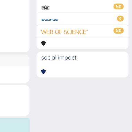
ND
0
ND
social impact