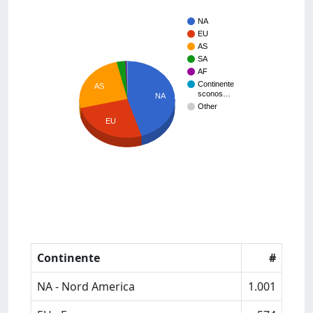
NA
EU
AS
SA
AF
Continente
AS
sconos…
NA
Other
EU
Continente
#
NA - Nord America
1.001