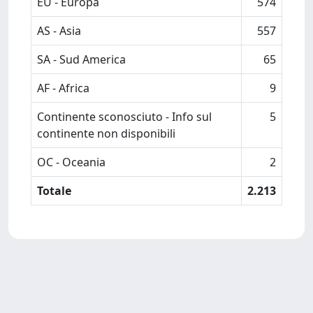
EU - Europa
574
AS - Asia
557
SA - Sud America
65
AF - Africa
9
Continente sconosciuto - Info sul
5
continente non disponibili
OC - Oceania
2
Totale
2.213
Powered by
IRIS
-
about IRIS
-