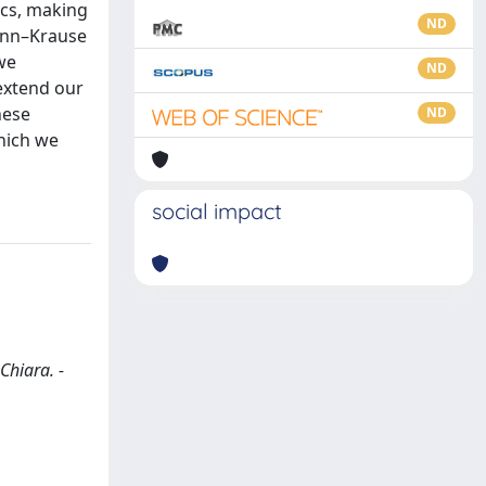
ics, making
ND
mann–Krause
we
ND
extend our
hese
ND
hich we
social impact
Chiara. -