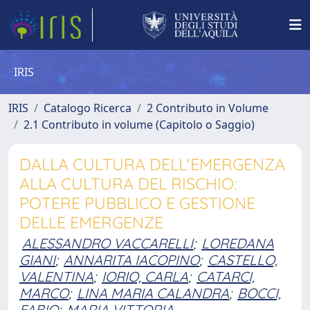
IRIS
IRIS
Catalogo Ricerca
2 Contributo in Volume
2.1 Contributo in volume (Capitolo o Saggio)
DALLA CULTURA DELL'EMERGENZA
ALLA CULTURA DEL RISCHIO:
POTERE PUBBLICO E GESTIONE
DELLE EMERGENZE
ALESSANDRO VACCARELLI
;
LOREDANA
GIANI
;
ANNARITA IACOPINO
;
CASTELLO,
VALENTINA
;
IORIO, CARLA
;
CATARCI,
MARCO
;
LINA MARIA CALANDRA
;
BOCCI,
FABIO
;
MARIA VITTORIA