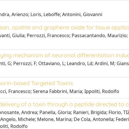
ndra, Arienzo; Loris, Leboffe; Antonini, Giovanni
san, apatite and graphene oxide for tissue applic
anti, Giulia; Perrozzi, Francesco; Passacantando, Maurizio; 
ing mechanism of neuronal differentiation indu
, G; Perrozzi, F; Ottaviano, L; Leandro, Ld; Ardini, M; Giansant
Saporin-based Targeted Toxins
ucci, Francesco; Serena Fabbrini, Maria; Ippoliti, Rodolfo
ivery of a toxin through a peptide directed to ce
nosante, Andrea; Panella, Gloria; Ranieri, Brigida; Florio, 
gelo, Michele; Melone, Marina; De Cola, Antonella; Federici,
oliti, Rodolfo