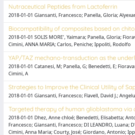
Nutraceutical Peptides from Lactoferrin
2018-01-01 Giansanti, Francesco; Panella, Gloria; Alyexa
Biocompatibility of composites based on chito
2018-01-01 SOLIS MORE', Yaimara; Panella, Gloria; Fiorav
Cimini, ANNA MARIA; Carlos, Peniche; Ippoliti, Rodolfo
YAP/TAZ mechano-transduction as the underly
2018-01-01 Catanesi, M; Panella, G; Benedetti, E; Fioravanti
Cimini, A
Strategies to Improve the Clinical Utility of 
2018-01-01 Giansanti, Francesco; Flavell, David J.; Angel
Targeted therapy of human glioblastoma via del
2018-01-01 Dhez, Anne chloé; Benedetti, Elisabetta; Anto
Francesco; Giansanti, Francesco; DI LEANDRO, Luana; D'An
Cimini, Anna Maria; Courty, José; Giordano, Antonio; Ipp