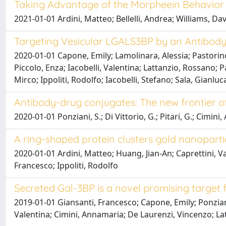
Taking Advantage of the Morpheein Behavior 
2021-01-01 Ardini, Matteo; Bellelli, Andrea; Williams, Da
Targeting Vesicular LGALS3BP by an Antibod
2020-01-01 Capone, Emily; Lamolinara, Alessia; Pastorino,
Piccolo, Enza; Iacobelli, Valentina; Lattanzio, Rossano; 
Mirco; Ippoliti, Rodolfo; Iacobelli, Stefano; Sala, Gianluc
Antibody-drug conjugates: The new frontier 
2020-01-01 Ponziani, S.; Di Vittorio, G.; Pitari, G.; Cimini, A.
A ring-shaped protein clusters gold nanoparti
2020-01-01 Ardini, Matteo; Huang, Jian-An; Caprettini, Va
Francesco; Ippoliti, Rodolfo
Secreted Gal-3BP is a novel promising target
2019-01-01 Giansanti, Francesco; Capone, Emily; Ponziani,
Valentina; Cimini, Annamaria; De Laurenzi, Vincenzo; Latt