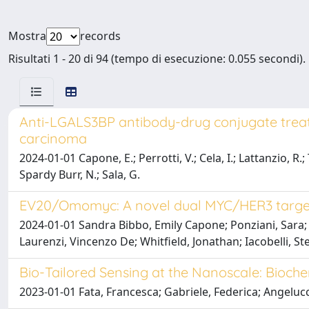
Mostra
records
Risultati 1 - 20 di 94 (tempo di esecuzione: 0.055 secondi).
Anti-LGALS3BP antibody-drug conjugate treatm
carcinoma
2024-01-01 Capone, E.; Perrotti, V.; Cela, I.; Lattanzio, R.; T
Spardy Burr, N.; Sala, G.
EV20/Omomyc: A novel dual MYC/HER3 targe
2024-01-01 Sandra Bibbo, Emily Capone; Ponziani, Sara; 
Laurenzi, Vincenzo De; Whitfield, Jonathan; Iacobelli, St
Bio-Tailored Sensing at the Nanoscale: Bioch
2023-01-01 Fata, Francesca; Gabriele, Federica; Angelucc