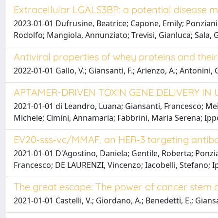
Extracellular LGALS3BP: a potential disease 
2023-01-01 Dufrusine, Beatrice; Capone, Emily; Ponziani, 
Rodolfo; Mangiola, Annunziato; Trevisi, Gianluca; Sala, 
Antiviral properties of whey proteins and thei
2022-01-01 Gallo, V.; Giansanti, F.; Arienzo, A.; Antonini, 
APTAMER-DRIVEN TOXIN GENE DELIVERY IN
2021-01-01 di Leandro, Luana; Giansanti, Francesco; Mei,
Michele; Cimini, Annamaria; Fabbrini, Maria Serena; Ippo
EV20‑sss‑vc/MMAF, an HER‑3 targeting antibod
2021-01-01 D'Agostino, Daniela; Gentile, Roberta; Ponzian
Francesco; DE LAURENZI, Vincenzo; Iacobelli, Stefano; 
The great escape: The power of cancer stem 
2021-01-01 Castelli, V.; Giordano, A.; Benedetti, E.; Giansan