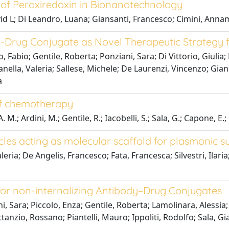
of Peroxiredoxin in Bionanotechnology
vid L; Di Leandro, Luana; Giansanti, Francesco; Cimini, Annam
y-Drug Conjugate as Novel Therapeutic Strategy
 Fabio; Gentile, Roberta; Ponziani, Sara; Di Vittorio, Giulia
Panella, Valeria; Sallese, Michele; De Laurenzi, Vincenzo; Gia
a
of chemotherapy
 M.; Ardini, M.; Gentile, R.; Iacobelli, S.; Sala, G.; Capone, E.; Fl
cles acting as molecular scaffold for plasmonic s
leria; De Angelis, Francesco; Fata, Francesca; Silvestri, Ilar
 for non-internalizing Antibody–Drug Conjugates
 Sara; Piccolo, Enza; Gentile, Roberta; Lamolinara, Alessia; D
anzio, Rossano; Piantelli, Mauro; Ippoliti, Rodolfo; Sala, Gia