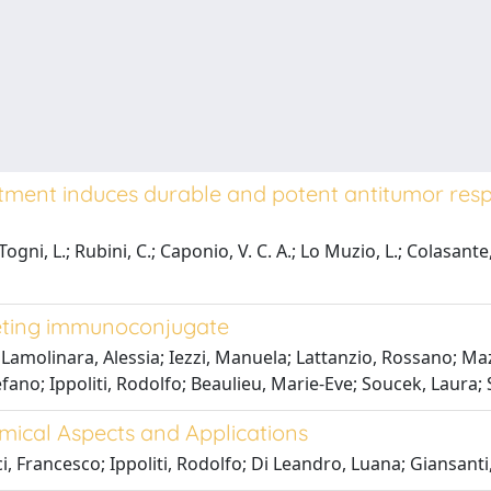
ent induces durable and potent antitumor respon
ogni, L.; Rubini, C.; Caponio, V. C. A.; Lo Muzio, L.; Colasante, M
ting immunoconjugate
Lamolinara, Alessia; Iezzi, Manuela; Lattanzio, Rossano; Maz
efano; Ippoliti, Rodolfo; Beaulieu, Marie-Eve; Soucek, Laura; 
emical Aspects and Applications
i, Francesco; Ippoliti, Rodolfo; Di Leandro, Luana; Giansanti