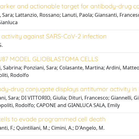
marker and actionable target for antibody-drug c
Sara; Lattanzio, Rossano; Lanuti, Paola; Giansanti, Francesco
Gianluca
r activity against SARS-CoV-2 infection
G.
 U87 MODEL GLIOBLASTOMA CELLS
 Sabrina; Ponziani, Sara; Colasante, Martina; Ardini, Matteo
liti, Rodolfo
y‑drug conjugate displays antitumor activity in 
i, Sara; DI VITTORIO, Giulia; Dituri, Francesco; Giannelli, G
Ippoliti, Rodolfo; CAPONE and GIANLUCA SALA, Emily
cells to evade programmed cell death
ti, F.; Quintiliani, M.; Cimini, A.; D'Angelo, M.