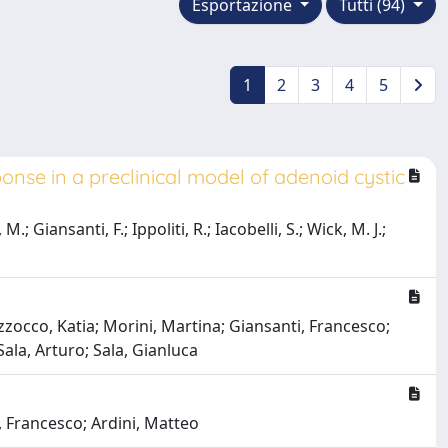
Esportazione
Tutti (94)
1
2
3
4
5
se in a preclinical model of adenoid cystic
.; Giansanti, F.; Ippoliti, R.; Iacobelli, S.; Wick, M. J.;
zocco, Katia; Morini, Martina; Giansanti, Francesco;
Sala, Arturo; Sala, Gianluca
, Francesco; Ardini, Matteo